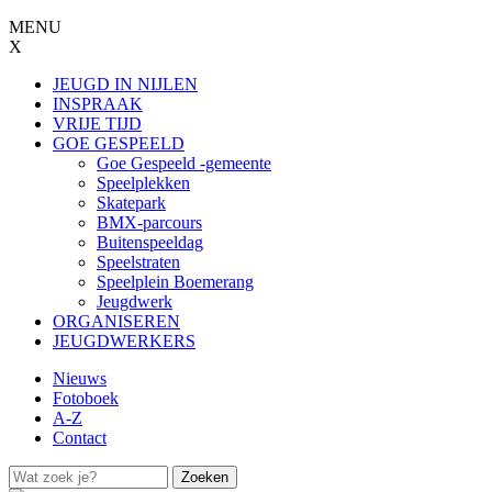
Jump to navigation
MENU
X
JEUGD IN NIJLEN
INSPRAAK
VRIJE TIJD
GOE GESPEELD
Goe Gespeeld -gemeente
Speelplekken
Skatepark
BMX-parcours
Buitenspeeldag
Speelstraten
Speelplein Boemerang
Jeugdwerk
ORGANISEREN
JEUGDWERKERS
Nieuws
Fotoboek
A-Z
Contact